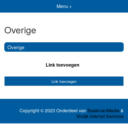
Menu +
Overige
Overige
Link toevoegen
Link toevoegen
Copyright © 2023 Onderdeel van
BaakmanMedia
&
Vrolijk Internet Services